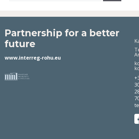
Partnership for a better
K
future
T
A
www.interreg-rohu.eu
k
k
+
3
2
7
t