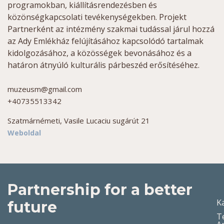
programokban, kiállításrendezésben és
közönségkapcsolati tevékenységekben. Projekt
Partnerként az intézmény szakmai tudással járul hozzá
az Ady Emlékház felújításához kapcsolódó tartalmak
kidolgozásához, a közösségek bevonásához és a
határon átnyúló kulturális párbeszéd erősítéséhez.
muzeusm@gmail.com
+40735513342
Szatmárnémeti, Vasile Lucaciu sugárút 21
Weboldal
Partnership for a better
K
future
T