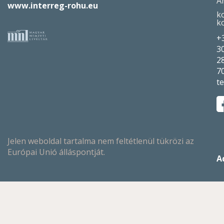
A
www.interreg-rohu.eu
k
k
+
3
2
7
t
Jelen weboldal tartalma nem feltétlenül tükrözi az
Európai Unió álláspontját.
A