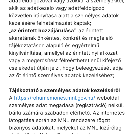
adatfeldolgozóval vagy azokkal a személyekkel,
akik az adatkezelő vagy adatfeldolgozó
közvetlen irányítása alatt a személyes adatok
kezelésére felhatalmazást kaptak;
„
az érintett hozzájárulása
”: az érintett
akaratának önkéntes, konkrét és megfelelő
tájékoztatáson alapuló és egyértelmű
kinyilvánítása, amellyel az érintett nyilatkozat
vagy a megerősítést félreérthetetlenül kifejező
cselekedet útján jelzi, hogy beleegyezését adja
az őt érintő személyes adatok kezeléséhez;
Tájékoztató a személyes adatok kezeléséről
A
https://rohumemories.mnl.gov.hu/
weboldal
személyes adat megadása (regisztráció) nélkül,
bárki számára szabadon elérhető. Az internetes
látogatása során az MNL rendszere rögzít
bizonyos adatokat, melyeket az MNL kizárólag