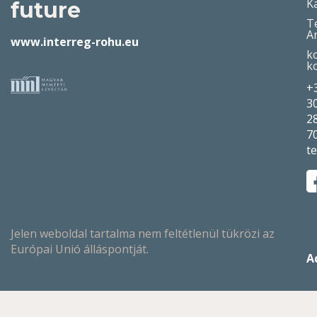
K
future
T
A
www.interreg-rohu.eu
k
k
+
3
2
7
t
Jelen weboldal tartalma nem feltétlenül tükrözi az
Európai Unió álláspontját.
A