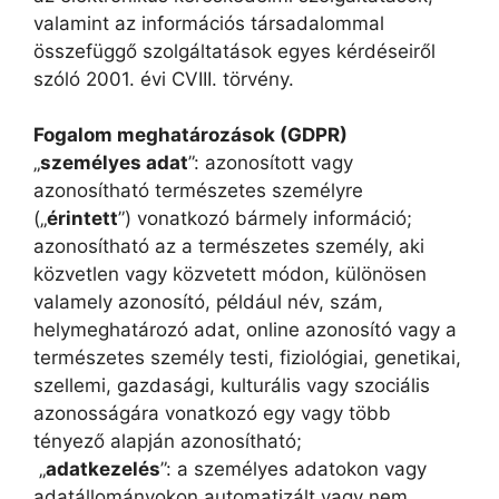
valamint az információs társadalommal
összefüggő szolgáltatások egyes kérdéseiről
szóló 2001. évi CVIII. törvény.
Fogalom meghatározások (GDPR)
„
személyes adat
”: azonosított vagy
azonosítható természetes személyre
(„
érintett
”) vonatkozó bármely információ;
azonosítható az a természetes személy, aki
közvetlen vagy közvetett módon, különösen
valamely azonosító, például név, szám,
helymeghatározó adat, online azonosító vagy a
természetes személy testi, fiziológiai, genetikai,
szellemi, gazdasági, kulturális vagy szociális
azonosságára vonatkozó egy vagy több
tényező alapján azonosítható;
„
adatkezelés
”: a személyes adatokon vagy
adatállományokon automatizált vagy nem