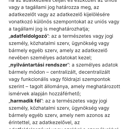
ha az adatkezelés céljait és eszközeit az uniós
vagy a tagállami jog határozza meg, az
adatkezelőt vagy az adatkezelő kijelölésére
vonatkozó különös szempontokat az uniós vagy
a tagállami jog is meghatározhatja;
„
adatfeldolgozó
”: az a természetes vagy jogi
személy, közhatalmi szerv, ügynökség vagy
bármely egyéb szerv, amely az adatkezelő
nevében személyes adatokat kezel;
„
nyilvántartási rendszer
”: a személyes adatok
bármely módon – centralizált, decentralizált
vagy funkcionális vagy földrajzi szempontok
szerint – tagolt állománya, amely meghatározott
ismérvek alapján hozzáférhető;
„
harmadik fél
”: az a természetes vagy jogi
személy, közhatalmi szerv, ügynökség vagy
bármely egyéb szerv, amely nem azonos az
érintettel, az adatkezelővel, az