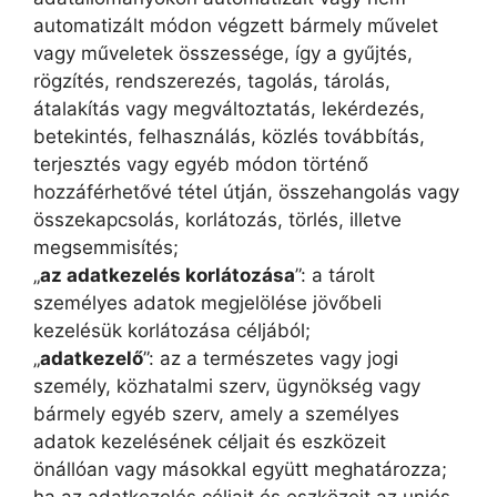
automatizált módon végzett bármely művelet
vagy műveletek összessége, így a gyűjtés,
rögzítés, rendszerezés, tagolás, tárolás,
átalakítás vagy megváltoztatás, lekérdezés,
betekintés, felhasználás, közlés továbbítás,
terjesztés vagy egyéb módon történő
hozzáférhetővé tétel útján, összehangolás vagy
összekapcsolás, korlátozás, törlés, illetve
megsemmisítés;
„
az adatkezelés korlátozása
”: a tárolt
személyes adatok megjelölése jövőbeli
kezelésük korlátozása céljából;
„
adatkezelő
”: az a természetes vagy jogi
személy, közhatalmi szerv, ügynökség vagy
bármely egyéb szerv, amely a személyes
adatok kezelésének céljait és eszközeit
önállóan vagy másokkal együtt meghatározza;