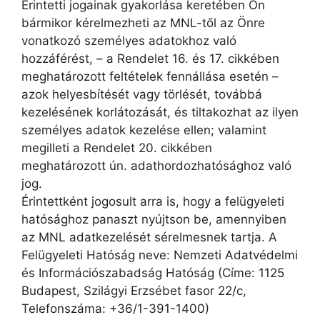
Érintetti jogainak gyakorlása keretében Ön
bármikor kérelmezheti az MNL-től az Önre
vonatkozó személyes adatokhoz való
hozzáférést, – a Rendelet 16. és 17. cikkében
meghatározott feltételek fennállása esetén –
azok helyesbítését vagy törlését, továbbá
kezelésének korlátozását, és tiltakozhat az ilyen
személyes adatok kezelése ellen; valamint
megilleti a Rendelet 20. cikkében
meghatározott ún. adathordozhatósághoz való
jog.
Érintettként jogosult arra is, hogy a felügyeleti
hatósághoz panaszt nyújtson be, amennyiben
az MNL adatkezelését sérelmesnek tartja. A
Felügyeleti Hatóság neve: Nemzeti Adatvédelmi
és Információszabadság Hatóság (Címe: 1125
Budapest, Szilágyi Erzsébet fasor 22/c,
Telefonszáma: +36/1-391-1400)