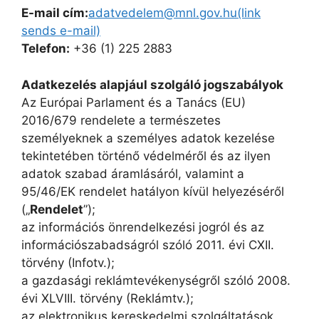
E-mail cím:
adatvedelem@mnl.gov.hu(link
sends e-mail)
Telefon:
+36 (1) 225 2883
Adatkezelés alapjául szolgáló jogszabályok
Az Európai Parlament és a Tanács (EU)
2016/679 rendelete a természetes
személyeknek a személyes adatok kezelése
tekintetében történő védelméről és az ilyen
adatok szabad áramlásáról, valamint a
95/46/EK rendelet hatályon kívül helyezéséről
(„
Rendelet
”);
az információs önrendelkezési jogról és az
információszabadságról szóló 2011. évi CXII.
törvény (Infotv.);
a gazdasági reklámtevékenységről szóló 2008.
évi XLVIII. törvény (Reklámtv.);
az elektronikus kereskedelmi szolgáltatások,