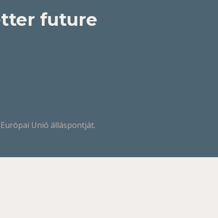
tter future
 Európai Unió álláspontját.