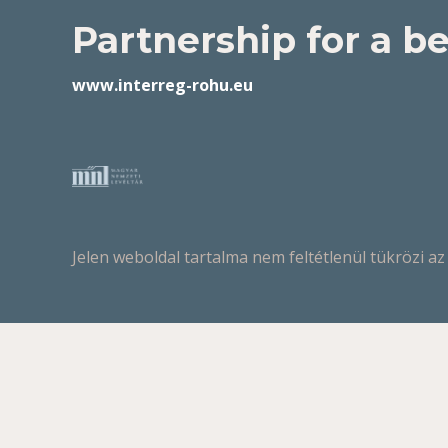
Partnership for a be
www.interreg-rohu.eu
Jelen weboldal tartalma nem feltétlenül tükrözi az