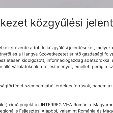
ezet közgyűlési jelent
ezet évente adott ki közgyűlési jelentéseket, melyek c
ményről és a Hangya Szövetkezetet érintő gazdasági fol
észletesen kidolgozott, információgazdag adatsorokkal é
álló vállalatoknak a teljesítményét, emellett pedig a s
ágtörténet szempontjából érdekes források, hanem az ad
lor) című projekt az INTERREG VI-A Románia–Magyaror
egionális Fejlesztési Alapból, valamint Románia és Magy