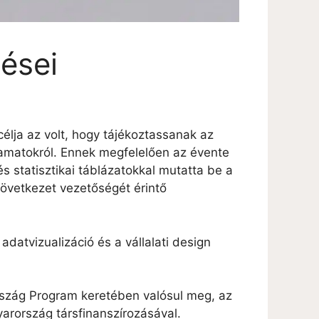
ései
élja az volt, hogy tájékoztassanak az
yamatokról. Ennek megfelelően az évente
s statisztikai táblázatokkal mutatta be a
zövetkezet vezetőségét érintő
atvizualizáció és a vállalati design
szág Program keretében valósul meg, az
arország társfinanszírozásával.