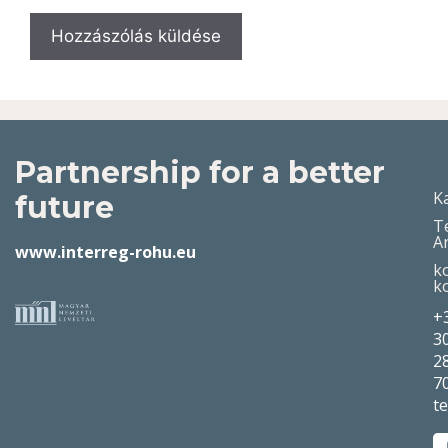
Partnership for a better
K
future
T
A
www.interreg-rohu.eu
k
k
+
3
2
7
t