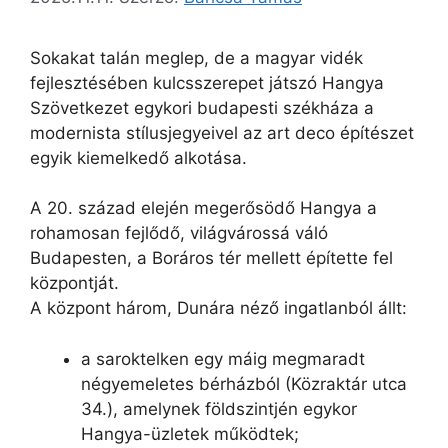
Sokakat talán meglep, de a magyar vidék
fejlesztésében kulcsszerepet játszó Hangya
Szövetkezet egykori budapesti székháza a
modernista stílusjegyeivel az art deco építészet
egyik kiemelkedő alkotása.
A 20. század elején megerősödő Hangya a
rohamosan fejlődő, világvárossá váló
Budapesten, a Boráros tér mellett építette fel
központját.
A központ három, Dunára néző ingatlanból állt:
a saroktelken egy máig megmaradt
négyemeletes bérházból (Közraktár utca
34.), amelynek földszintjén egykor
Hangya-üzletek működtek;