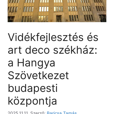
Vidékfejlesztés és
art deco székház:
a Hangya
Szövetkezet
budapesti
központja
2025.11.11.
Szerző:
Baricsa Tamás