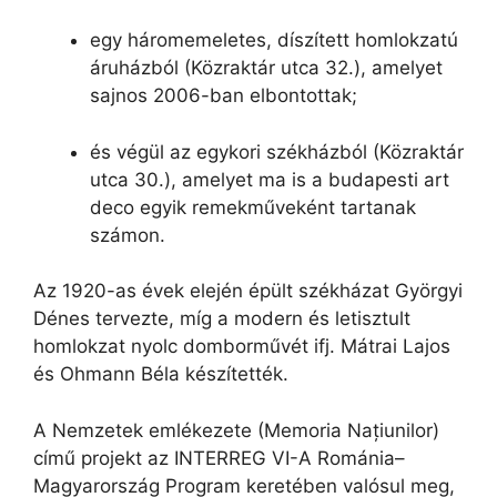
egy háromemeletes, díszített homlokzatú
áruházból (Közraktár utca 32.), amelyet
sajnos 2006-ban elbontottak;
és végül az egykori székházból (Közraktár
utca 30.), amelyet ma is a budapesti art
deco egyik remekműveként tartanak
számon.
Az 1920-as évek elején épült székházat Györgyi
Dénes tervezte, míg a modern és letisztult
homlokzat nyolc domborművét ifj. Mátrai Lajos
és Ohmann Béla készítették.
A Nemzetek emlékezete (Memoria Națiunilor)
című projekt az INTERREG VI-A Románia–
Magyarország Program keretében valósul meg,